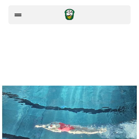
Larvik svømmeklubb
Larvik svømmeklubb er en klubb som satser på
konkurransesvømming, hvor topp og bredde går sammen i
en parallell utvikling. Aktivitetene er preget av trivsel,
sportslige og sosiale ambisjoner.