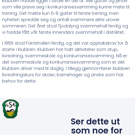
klubben hadde ligget i dvale en del år. Alle gutter og jenter
som ville prøve seg i konkurransesvømming kunne møte til
trening. Det møtte kun 5-6 gutter til første trening, men
nyheten spredde seg og antall svømmere økte utover
sommeren. Det året stod Tjodalyng svømmehall ferdig og
vi hadde fått vår første innendørs svømmehall i distriktet.
I 1965 stod Farrishallen ferdig, og det var opptakskrav for å
starte i klubben. Klubben har hatt aktiviteter som stup,
livredning, svømmeskole og konkurransesvømming. Nå er
det svømmeskole og konkurransesvømming som er det
klubben driver med til daglig. I tillegg gjennomfører klubben
livredningskurs for skoler, barnehager og andre som har
behov for dette.
Ser dette ut
som noe for