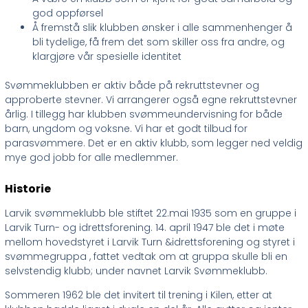
god oppførsel
Å fremstå slik klubben ønsker i alle sammenhenger å
bli tydelige, få frem det som skiller oss fra andre, og
klargjøre vår spesielle identitet
Svømmeklubben er aktiv både på rekruttstevner og
approberte stevner. Vi arrangerer også egne rekruttstevner
årlig. I tillegg har klubben svømmeundervisning for både
barn, ungdom og voksne. Vi har et godt tilbud for
parasvømmere. Det er en aktiv klubb, som legger ned veldig
mye god jobb for alle medlemmer.
Historie
Larvik svømmeklubb ble stiftet 22.mai 1935 som en gruppe i
Larvik Turn- og idrettsforening. 14. april 1947 ble det i møte
mellom hovedstyret i Larvik Turn &idrettsforening og styret i
svømmegruppa , fattet vedtak om at gruppa skulle bli en
selvstendig klubb; under navnet Larvik Svømmeklubb.
Sommeren 1962 ble det invitert til trening i Kilen, etter at