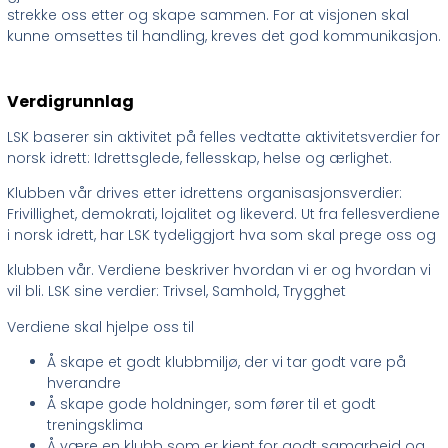
strekke oss etter og skape sammen. For at visjonen skal
kunne omsettes til handling, kreves det god kommunikasjon.
Verdigrunnlag
LSK baserer sin aktivitet på felles vedtatte aktivitetsverdier for
norsk idrett: Idrettsglede, fellesskap, helse og ærlighet.
Klubben vår drives etter idrettens organisasjonsverdier:
Frivillighet, demokrati, lojalitet og likeverd. Ut fra fellesverdiene
i norsk idrett, har LSK tydeliggjort hva som skal prege oss og
klubben vår. Verdiene beskriver hvordan vi er og hvordan vi
vil bli. LSK sine verdier: Trivsel, Samhold, Trygghet
Verdiene skal hjelpe oss til
Å skape et godt klubbmiljø, der vi tar godt vare på
hverandre
Å skape gode holdninger, som fører til et godt
treningsklima
Å være en klubb som er kjent for godt samarbeid og